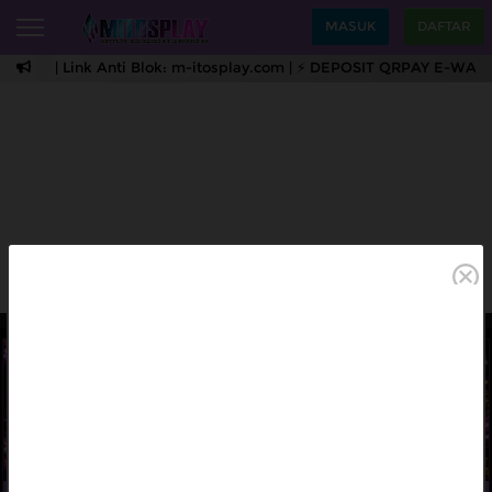
Beranda
MASUK
DAFTAR
LAY | Link Anti Blok: m-itosplay.com | ⚡ DEPOSIT QRPAY E-WALLET 
Sports
BARU
PROMO
MITOSPLAY | Link Login Situs 
Live Casino
BARU
IDNPoker
BARU
Slots
PROMO
IDNLIVE
BARU
MAINKAN
DAFTAR
Stream N Spin
Arcade
PROMO
Table Games
Lottery
BARU
PROMO
IDNRaffle