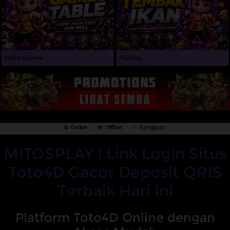
Table Games
Fishing
MITOSPLAY | Link Login Situs
Toto4D Gacor Deposit QRIS
Terbaik Hari Ini
Platform Toto4D Online dengan