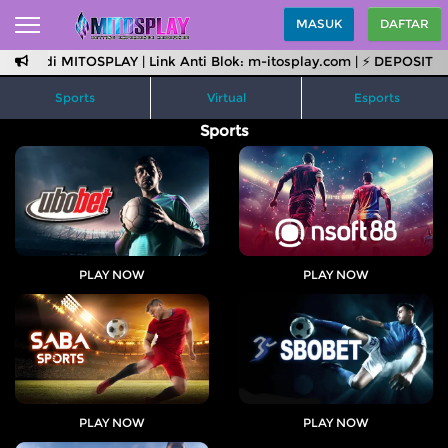
Beranda
MASUK
DAFTAR
tang di MITOSPLAY | Link Anti Blok: m-itosplay.com | ⚡ DEPOSIT Q
Sports
BARU
PROMO
Sports
Virtual
Esports
Live Casino
BARU
Sports
IDNPoker
BARU
Slots
PROMO
IDNLIVE
BARU
Stream N Spin
PLAY NOW
PLAY NOW
Arcade
PROMO
Table Games
Lottery
BARU
PROMO
PLAY NOW
PLAY NOW
IDNRaffle