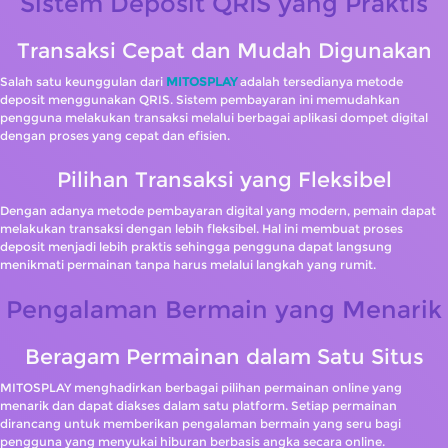
Sistem Deposit QRIS yang Praktis
Transaksi Cepat dan Mudah Digunakan
Salah satu keunggulan dari
MITOSPLAY
adalah tersedianya metode
deposit menggunakan QRIS. Sistem pembayaran ini memudahkan
pengguna melakukan transaksi melalui berbagai aplikasi dompet digital
dengan proses yang cepat dan efisien.
Pilihan Transaksi yang Fleksibel
Dengan adanya metode pembayaran digital yang modern, pemain dapat
melakukan transaksi dengan lebih fleksibel. Hal ini membuat proses
deposit menjadi lebih praktis sehingga pengguna dapat langsung
menikmati permainan tanpa harus melalui langkah yang rumit.
Pengalaman Bermain yang Menarik
Beragam Permainan dalam Satu Situs
MITOSPLAY menghadirkan berbagai pilihan permainan online yang
menarik dan dapat diakses dalam satu platform. Setiap permainan
dirancang untuk memberikan pengalaman bermain yang seru bagi
pengguna yang menyukai hiburan berbasis angka secara online.