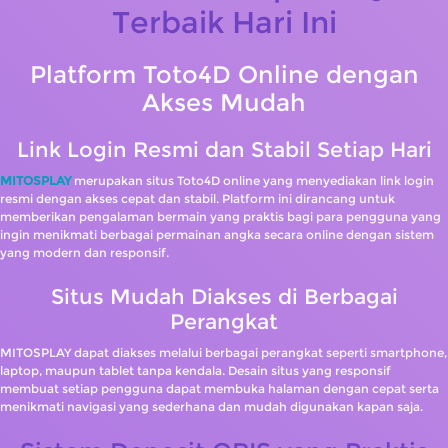
Terbaik Hari Ini
Referral
Promosi
Platform Toto4D Online dengan
Akses Mudah
Hubungi Kami
Link Login Resmi dan Stabil Setiap Hari
Live Chat
MITOSPLAY
merupakan situs Toto4D online yang menyediakan link login
Pengaduan Customer
resmi dengan akses cepat dan stabil. Platform ini dirancang untuk
memberikan pengalaman bermain yang praktis bagi para pengguna yang
ingin menikmati berbagai permainan angka secara online dengan sistem
Pilih Bahasa:
yang modern dan responsif.
Situs Mudah Diakses di Berbagai
Perangkat
MASUK
DAFTAR
MITOSPLAY dapat diakses melalui berbagai perangkat seperti smartphone,
laptop, maupun tablet tanpa kendala. Desain situs yang responsif
&copy; MITOSPLAY | Link Login Situs Toto4D
membuat setiap pengguna dapat membuka halaman dengan cepat serta
Gacor Deposit Qris Terbaik Hari Ini. Hak Cipta
menikmati navigasi yang sederhana dan mudah digunakan kapan saja.
Dilindungi.