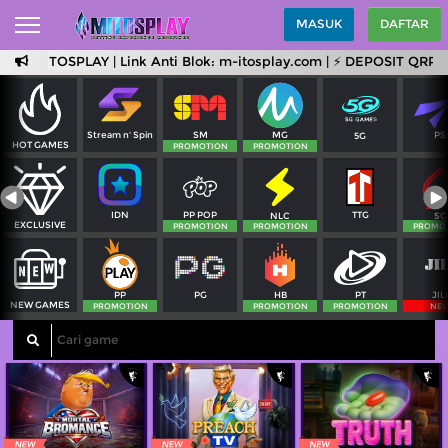
Beranda
MASUK
DAFTAR
di MITOSPLAY | Link Anti Blok: m-itosplay.com | ⚡ DEPOSIT QRPAY 
Sports
BARU
PROMO
Live Casino
BARU
SM
MG
PS
Stream n' Spin
5G
IDNPoker
BARU
HOT GAMES
PROMOTION
PROMOTION
Slots
PROMO
PP POP
TTG
IDN
NLC
SG
IDNLIVE
EXCLUSIVE
BARU
PROMOTION
PROMOTION
PROMO
Stream N Spin
PG
PT
PP
HB
JILI
NEW GAMES
Arcade
PROMOTION
PROMOTION
PROMOTION
NE
PROMO
Table Games
Lottery
BARU
PROMO
IDNRaffle