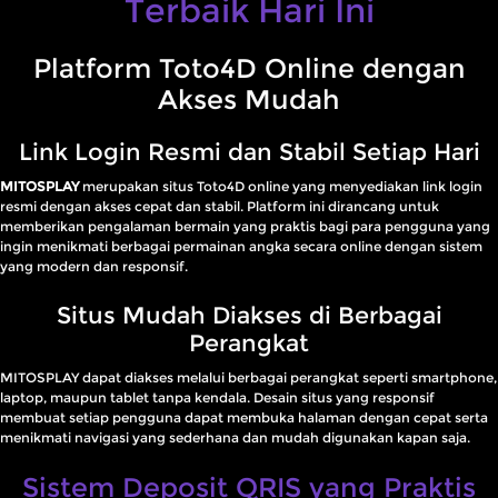
Terbaik Hari Ini
Platform Toto4D Online dengan
Akses Mudah
Link Login Resmi dan Stabil Setiap Hari
MITOSPLAY
merupakan situs Toto4D online yang menyediakan link login
resmi dengan akses cepat dan stabil. Platform ini dirancang untuk
memberikan pengalaman bermain yang praktis bagi para pengguna yang
ingin menikmati berbagai permainan angka secara online dengan sistem
yang modern dan responsif.
Situs Mudah Diakses di Berbagai
Perangkat
MITOSPLAY dapat diakses melalui berbagai perangkat seperti smartphone,
laptop, maupun tablet tanpa kendala. Desain situs yang responsif
membuat setiap pengguna dapat membuka halaman dengan cepat serta
menikmati navigasi yang sederhana dan mudah digunakan kapan saja.
Sistem Deposit QRIS yang Praktis