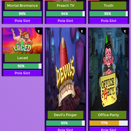
Mortal Bromance
Preach TV
Truth
Referral
99%
94%
95%
Promosi
Pola Slot
Pola Slot
Pola Slot
Hubungi Kami
Live Chat
Pengaduan Customer
Laced
92%
Pilih Bahasa:
Pola Slot
MASUK
DAFTAR
&copy; MITOSPLAY | Link Login Situs Toto4D
Devil’s Finger
Office Party
Gacor Deposit Qris Terbaik Hari Ini. Hak Cipta
93%
77%
Dilindungi.
Pola Slot
Pola Slot