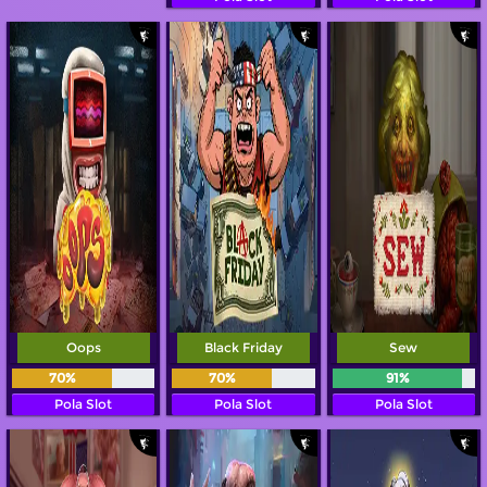
Oops
Black Friday
Sew
70%
70%
91%
Pola Slot
Pola Slot
Pola Slot