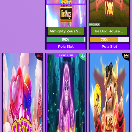
Almighty Zeus Spin Royal
The Dog House Megaways 1000
96%
73%
Pola Slot
Pola Slot
EKSKLUSIF