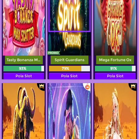
Tasty Bonanza Max Scatter
Spirit Guardians
Mega Fortune Ox
93%
79%
91%
Pola Slot
Pola Slot
Pola Slot